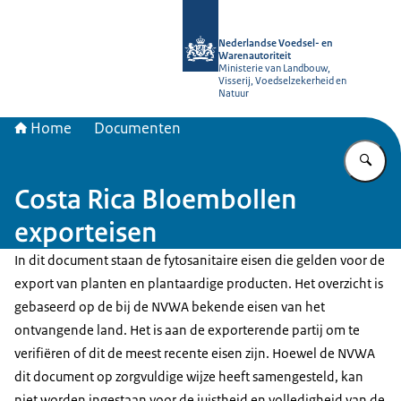
Naar de homepage van NVWA
Nederlandse Voedsel- en
Warenautoriteit
Ministerie van Landbouw,
Visserij, Voedselzekerheid en
Natuur
Home
Documenten
Vu
Costa Rica Bloembollen
exporteisen
In dit document staan de fytosanitaire eisen die gelden voor de
export van planten en plantaardige producten. Het overzicht is
gebaseerd op de bij de NVWA bekende eisen van het
ontvangende land. Het is aan de exporterende partij om te
verifiëren of dit de meest recente eisen zijn. Hoewel de NVWA
dit document op zorgvuldige wijze heeft samengesteld, kan
niet worden ingestaan voor de juistheid en volledigheid van de