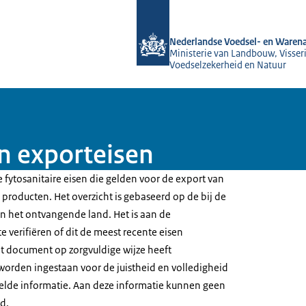
Naar de homepage van NVWA
Nederlandse Voedsel- en Warena
Ministerie van Landbouw, Visseri
Voedselzekerheid en Natuur
en exporteisen
 fytosanitaire eisen die gelden voor de export van
producten. Het overzicht is gebaseerd op de bij de
 het ontvangende land. Het is aan de
e verifiëren of dit de meest recente eisen
t document op zorgvuldige wijze heeft
worden ingestaan voor de juistheid en volledigheid
elde informatie. Aan deze informatie kunnen geen
d.