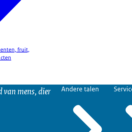
enten, fruit,
ucten
d van mens, dier
Andere talen
Servic