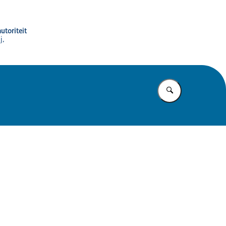
utoriteit
j,
Vul in wat u z