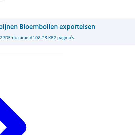
ipijnen Bloembollen exporteisen
2
PDF-document
108.73 KB
2 pagina's