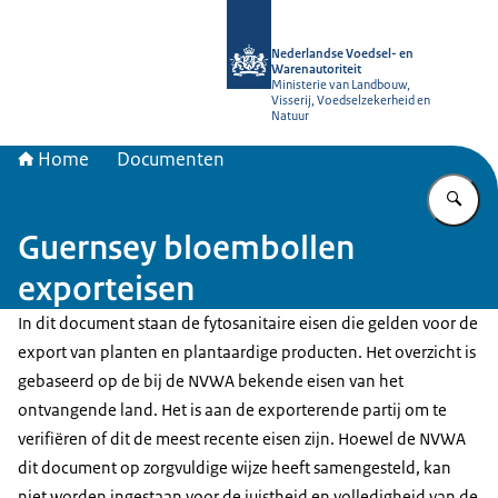
Naar de homepage van NVWA
Nederlandse Voedsel- en
Warenautoriteit
Ministerie van Landbouw,
Visserij, Voedselzekerheid en
Natuur
Home
Documenten
Vu
Guernsey bloembollen
exporteisen
In dit document staan de fytosanitaire eisen die gelden voor de
export van planten en plantaardige producten. Het overzicht is
gebaseerd op de bij de NVWA bekende eisen van het
ontvangende land. Het is aan de exporterende partij om te
verifiëren of dit de meest recente eisen zijn. Hoewel de NVWA
dit document op zorgvuldige wijze heeft samengesteld, kan
niet worden ingestaan voor de juistheid en volledigheid van de