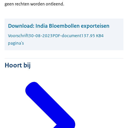
geen rechten worden ontleend.
Download:
India Bloembollen exporteisen
Voorschrift
30-08-2023
PDF-document
137.95 KB
4
pagina's
Hoort bij