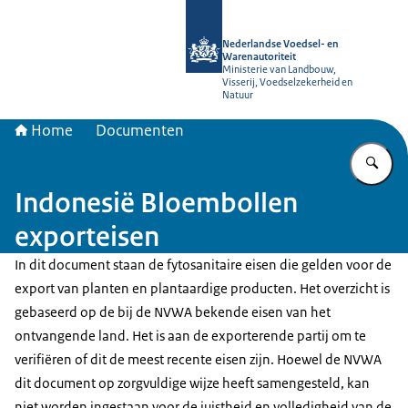
Naar de homepage van NVWA
Nederlandse Voedsel- en
Warenautoriteit
Ministerie van Landbouw,
Visserij, Voedselzekerheid en
Natuur
Home
Documenten
Vu
Indonesië Bloembollen
exporteisen
In dit document staan de fytosanitaire eisen die gelden voor de
export van planten en plantaardige producten. Het overzicht is
gebaseerd op de bij de NVWA bekende eisen van het
ontvangende land. Het is aan de exporterende partij om te
verifiëren of dit de meest recente eisen zijn. Hoewel de NVWA
dit document op zorgvuldige wijze heeft samengesteld, kan
niet worden ingestaan voor de juistheid en volledigheid van de