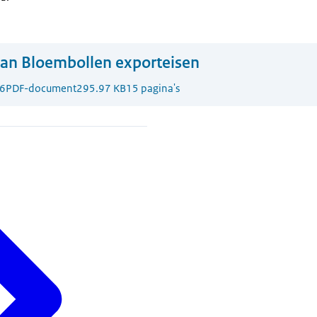
an Bloembollen exporteisen
6
PDF-document
295.97 KB
15 pagina's