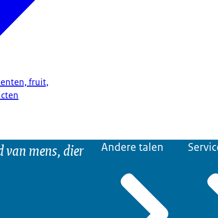
enten, fruit,
ucten
d van mens, dier
Andere talen
Servic