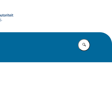
utoriteit
j,
Vul in wat u z