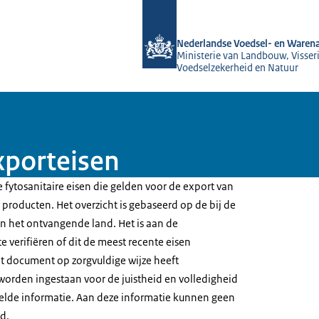
Naar de homepage van NVWA
Nederlandse Voedsel- en Warena
Ministerie van Landbouw, Visseri
Voedselzekerheid en Natuur
xporteisen
 fytosanitaire eisen die gelden voor de export van
producten. Het overzicht is gebaseerd op de bij de
 het ontvangende land. Het is aan de
e verifiëren of dit de meest recente eisen
t document op zorgvuldige wijze heeft
worden ingestaan voor de juistheid en volledigheid
elde informatie. Aan deze informatie kunnen geen
d.