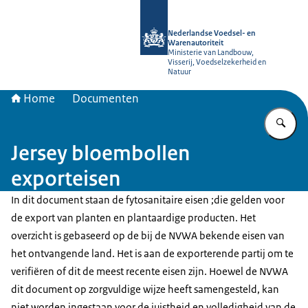
Naar de homepage van NVWA
Nederlandse Voedsel- en
Warenautoriteit
Ministerie van Landbouw,
Visserij, Voedselzekerheid en
Natuur
Home
Documenten
Vu
Jersey bloembollen
exporteisen
In dit document staan de fytosanitaire eisen ;die gelden voor
de export van planten en plantaardige producten. Het
overzicht is gebaseerd op de bij de NVWA bekende eisen van
het ontvangende land. Het is aan de exporterende partij om te
verifiëren of dit de meest recente eisen zijn. Hoewel de NVWA
dit document op zorgvuldige wijze heeft samengesteld, kan
niet worden ingestaan voor de juistheid en volledigheid van de