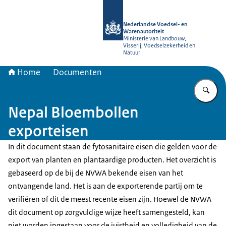
Naar de homepage van NVWA
Nederlandse Voedsel- en
Warenautoriteit
Ministerie van Landbouw,
Visserij, Voedselzekerheid en
Natuur
Home
Documenten
Vu
Nepal Bloembollen
exporteisen
In dit document staan de fytosanitaire eisen die gelden voor de
export van planten en plantaardige producten. Het overzicht is
gebaseerd op de bij de NVWA bekende eisen van het
ontvangende land. Het is aan de exporterende partij om te
verifiëren of dit de meest recente eisen zijn. Hoewel de NVWA
dit document op zorgvuldige wijze heeft samengesteld, kan
niet worden ingestaan voor de juistheid en volledigheid van de