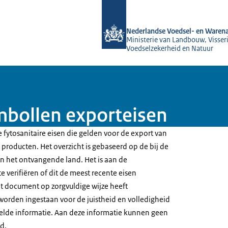
Naar de homepage van NVWA
Nederlandse Voedsel- en Warena
Ministerie van Landbouw, Visseri
Voedselzekerheid en Natuur
bollen exporteisen
 fytosanitaire eisen die gelden voor de export van
producten. Het overzicht is gebaseerd op de bij de
 het ontvangende land. Het is aan de
e verifiëren of dit de meest recente eisen
t document op zorgvuldige wijze heeft
worden ingestaan voor de juistheid en volledigheid
elde informatie. Aan deze informatie kunnen geen
d.