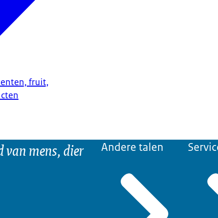
enten, fruit,
ucten
d van mens, dier
Andere talen
Servic