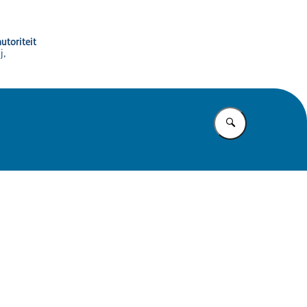
utoriteit
j,
Vul in wat u z