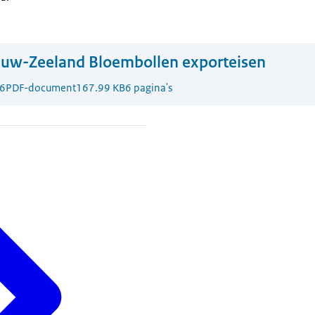
euw-Zeeland Bloembollen exporteisen
6
PDF-document
167.99 KB
6 pagina's