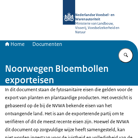
Naar de homepage van NVWA
Nederlandse Voedsel- en
Warenautoriteit
Ministerie van Landbouw,
Visserij, Voedselzekerheid en
Natuur
Home
Documenten
Vu
Noorwegen Bloembollen
exporteisen
In dit document staan de fytosanitaire eisen die gelden voor de
export van planten en plantaardige producten. Het overzicht is
gebaseerd op de bij de NVWA bekende eisen van het
ontvangende land. Het is aan de exporterende partij om te
verifiëren of dit de meest recente eisen zijn. Hoewel de NVWA
dit document op zorgvuldige wijze heeft samengesteld, kan
niet worden ingestaan voor de juistheid en volledigheid van de