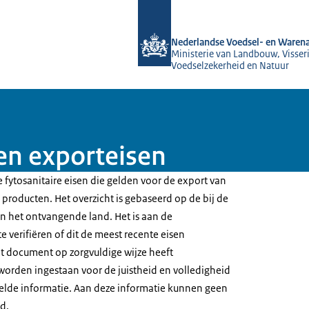
Naar de homepage van NVWA
Nederlandse Voedsel- en Warena
Ministerie van Landbouw, Visseri
Voedselzekerheid en Natuur
en exporteisen
 fytosanitaire eisen die gelden voor de export van
producten. Het overzicht is gebaseerd op de bij de
 het ontvangende land. Het is aan de
e verifiëren of dit de meest recente eisen
t document op zorgvuldige wijze heeft
worden ingestaan voor de juistheid en volledigheid
elde informatie. Aan deze informatie kunnen geen
d.