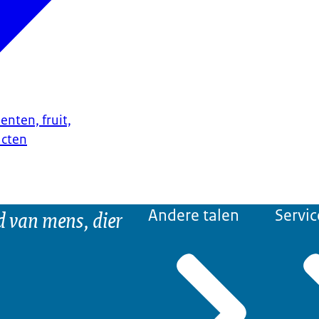
enten, fruit,
ucten
d van mens, dier
Andere talen
Servic