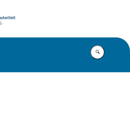
utoriteit
j,
Vul in wat u z