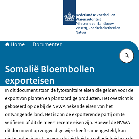
Naar de homepage van NVWA
Nederlandse Voedsel- en
Warenautoriteit
Ministerie van Landbouw,
Visserij, Voedselzekerheid en
Natuur
Home
Documenten
Vu
Somalië Bloembollen
exporteisen
In dit document staan de fytosanitaire eisen die gelden voor de
export van planten en plantaardige producten. Het overzicht is
gebaseerd op de bij de NVWA bekende eisen van het
ontvangende land. Het is aan de exporterende partij om te
verifiëren of dit de meest recente eisen zijn. Hoewel de NVWA
dit document op zorgvuldige wijze heeft samengesteld, kan
niet worden ingestaan voor de juistheid en volledigheid van de