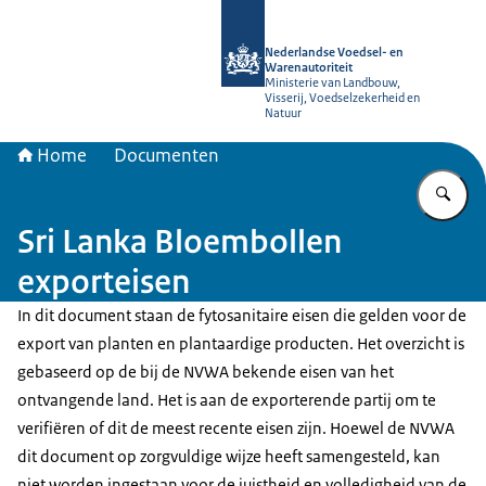
Naar de homepage van NVWA
Nederlandse Voedsel- en
Warenautoriteit
Ministerie van Landbouw,
Visserij, Voedselzekerheid en
Natuur
Home
Documenten
Vu
Sri Lanka Bloembollen
exporteisen
In dit document staan de fytosanitaire eisen die gelden voor de
export van planten en plantaardige producten. Het overzicht is
gebaseerd op de bij de NVWA bekende eisen van het
ontvangende land. Het is aan de exporterende partij om te
verifiëren of dit de meest recente eisen zijn. Hoewel de NVWA
dit document op zorgvuldige wijze heeft samengesteld, kan
niet worden ingestaan voor de juistheid en volledigheid van de