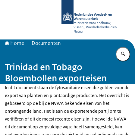
Naar de homepage van NVWA
Nederlandse Voedsel- en
Warenautoriteit
Ministerie van Landbouw,
Visserij, Voedselzekerheid en
Natuur
Home
Documenten
Vu
Trinidad en Tobago
Bloembollen exporteisen
In dit document staan de fytosanitaire eisen die gelden voor de
export van planten en plantaardige producten. Het overzicht is
gebaseerd op de bij de NVWA bekende eisen van het
ontvangende land. Het is aan de exporterende partij om te
verifiëren of dit de meest recente eisen zijn. Hoewel de NVWA
dit document op zorgvuldige wijze heeft samengesteld, kan
niet worden ingestaan voor de juistheid en volledigheid van de