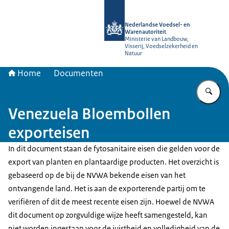
Naar de homepage van NVWA
Nederlandse Voedsel- en
Warenautoriteit
Ministerie van Landbouw,
Visserij, Voedselzekerheid en
Natuur
Home
Documenten
Vu
Venezuela Bloembollen
exporteisen
In dit document staan de fytosanitaire eisen die gelden voor de
export van planten en plantaardige producten. Het overzicht is
gebaseerd op de bij de NVWA bekende eisen van het
ontvangende land. Het is aan de exporterende partij om te
verifiëren of dit de meest recente eisen zijn. Hoewel de NVWA
dit document op zorgvuldige wijze heeft samengesteld, kan
niet worden ingestaan voor de juistheid en volledigheid van de