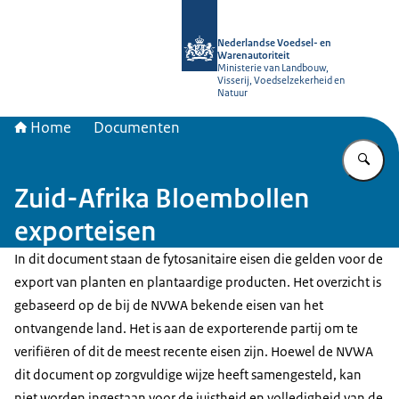
Naar de homepage van NVWA
Nederlandse Voedsel- en
Warenautoriteit
Ministerie van Landbouw,
Visserij, Voedselzekerheid en
Natuur
Home
Documenten
Vu
Zuid-Afrika Bloembollen
exporteisen
In dit document staan de fytosanitaire eisen die gelden voor de
export van planten en plantaardige producten. Het overzicht is
gebaseerd op de bij de NVWA bekende eisen van het
ontvangende land. Het is aan de exporterende partij om te
verifiëren of dit de meest recente eisen zijn. Hoewel de NVWA
dit document op zorgvuldige wijze heeft samengesteld, kan
niet worden ingestaan voor de juistheid en volledigheid van de