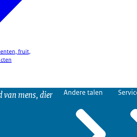
enten, fruit,
ucten
d van mens, dier
Andere talen
Servic