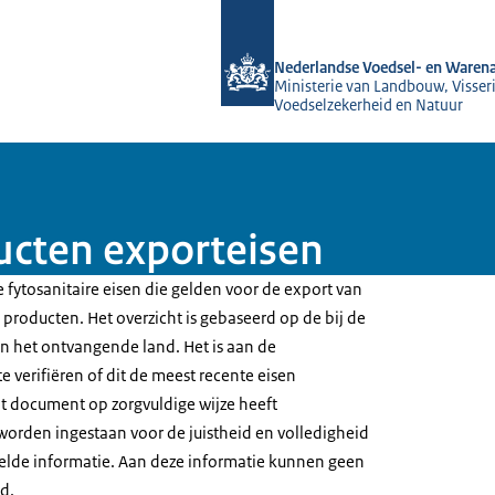
Naar de homepage van NVWA
Nederlandse Voedsel- en Warena
Ministerie van Landbouw, Visseri
Voedselzekerheid en Natuur
ucten exporteisen
 fytosanitaire eisen die gelden voor de export van
producten. Het overzicht is gebaseerd op de bij de
 het ontvangende land. Het is aan de
e verifiëren of dit de meest recente eisen
t document op zorgvuldige wijze heeft
worden ingestaan voor de juistheid en volledigheid
elde informatie. Aan deze informatie kunnen geen
d.