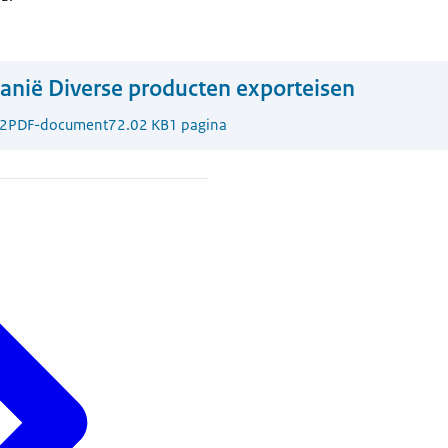
anië Diverse producten exporteisen
2
PDF-document
72.02 KB
1 pagina