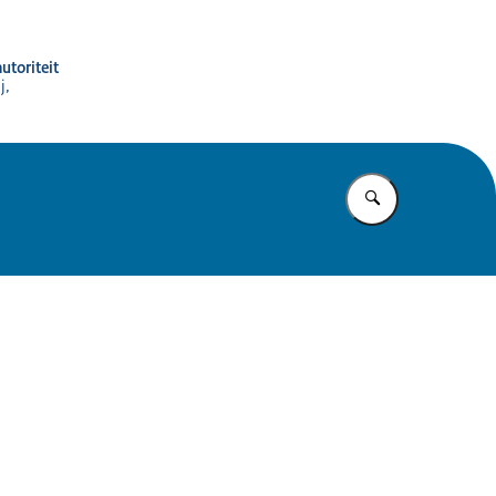
utoriteit
j,
Vul in wat u z