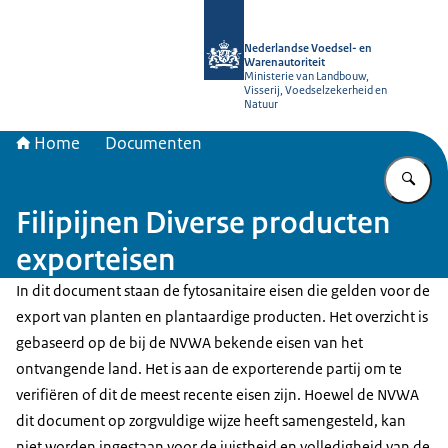
Naar de homepage van NVWA
Nederlandse Voedsel- en
Warenautoriteit
Ministerie van Landbouw,
Visserij, Voedselzekerheid en
Natuur
Home
Documenten
Vu
Filipijnen Diverse producten
exporteisen
In dit document staan de fytosanitaire eisen die gelden voor de
export van planten en plantaardige producten. Het overzicht is
gebaseerd op de bij de NVWA bekende eisen van het
ontvangende land. Het is aan de exporterende partij om te
verifiëren of dit de meest recente eisen zijn. Hoewel de NVWA
dit document op zorgvuldige wijze heeft samengesteld, kan
niet worden ingestaan voor de juistheid en volledigheid van de