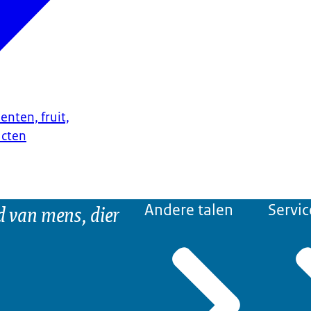
enten, fruit,
ucten
d van mens, dier
Andere talen
Servic