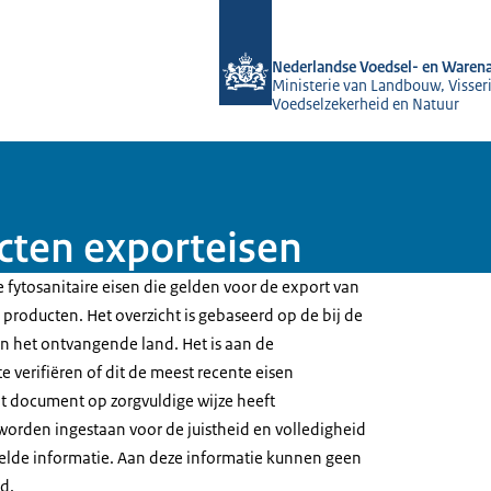
Naar de homepage van NVWA
Nederlandse Voedsel- en Warena
Ministerie van Landbouw, Visseri
Voedselzekerheid en Natuur
cten exporteisen
 fytosanitaire eisen die gelden voor de export van
producten. Het overzicht is gebaseerd op de bij de
 het ontvangende land. Het is aan de
e verifiëren of dit de meest recente eisen
t document op zorgvuldige wijze heeft
worden ingestaan voor de juistheid en volledigheid
elde informatie. Aan deze informatie kunnen geen
d.