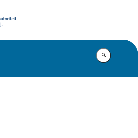
utoriteit
j,
Vul in wat u z