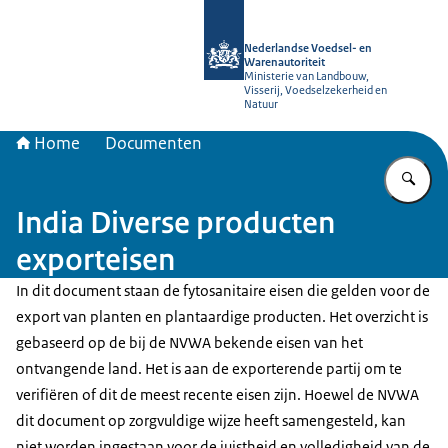
Naar de homepage van NVWA
Nederlandse Voedsel- en
Warenautoriteit
Ministerie van Landbouw,
Visserij, Voedselzekerheid en
Natuur
Home
Documenten
Vu
India Diverse producten
exporteisen
In dit document staan de fytosanitaire eisen die gelden voor de
export van planten en plantaardige producten. Het overzicht is
gebaseerd op de bij de NVWA bekende eisen van het
ontvangende land. Het is aan de exporterende partij om te
verifiëren of dit de meest recente eisen zijn. Hoewel de NVWA
dit document op zorgvuldige wijze heeft samengesteld, kan
niet worden ingestaan voor de juistheid en volledigheid van de