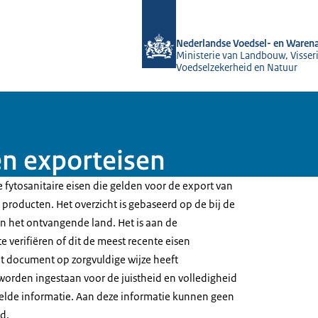
Naar de homepage van NVWA
Nederlandse Voedsel- en Warena
Ministerie van Landbouw, Visseri
Voedselzekerheid en Natuur
en exporteisen
 fytosanitaire eisen die gelden voor de export van
producten. Het overzicht is gebaseerd op de bij de
 het ontvangende land. Het is aan de
e verifiëren of dit de meest recente eisen
t document op zorgvuldige wijze heeft
worden ingestaan voor de juistheid en volledigheid
elde informatie. Aan deze informatie kunnen geen
d.