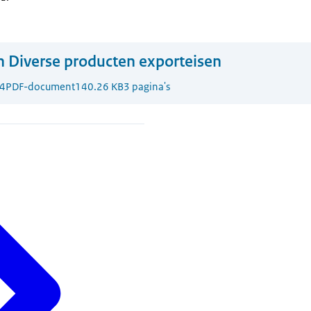
n Diverse producten exporteisen
4
PDF-document
140.26 KB
3 pagina's