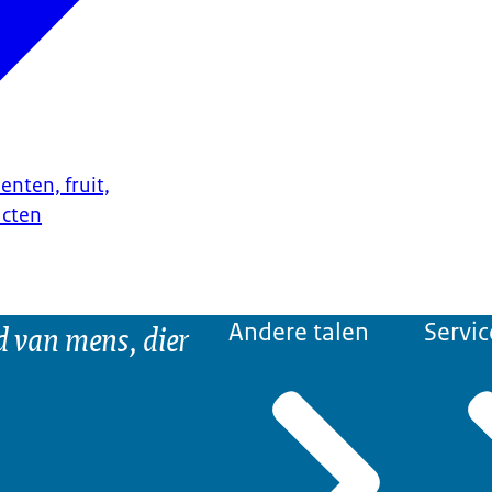
enten, fruit,
ucten
d van mens, dier
Andere talen
Servic