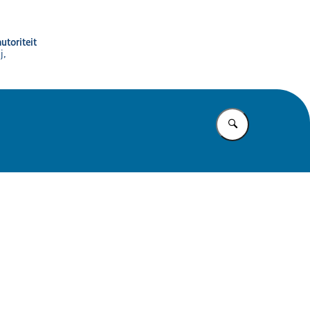
utoriteit
j,
Vul in wat u z