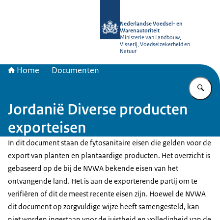
Naar de homepage van NVWA
Nederlandse Voedsel- en
Warenautoriteit
Ministerie van Landbouw,
Visserij, Voedselzekerheid en
Natuur
Home
Documenten
Vu
Jordanië Diverse producten
exporteisen
In dit document staan de fytosanitaire eisen die gelden voor de
export van planten en plantaardige producten. Het overzicht is
gebaseerd op de bij de NVWA bekende eisen van het
ontvangende land. Het is aan de exporterende partij om te
verifiëren of dit de meest recente eisen zijn. Hoewel de NVWA
dit document op zorgvuldige wijze heeft samengesteld, kan
niet worden ingestaan voor de juistheid en volledigheid van de