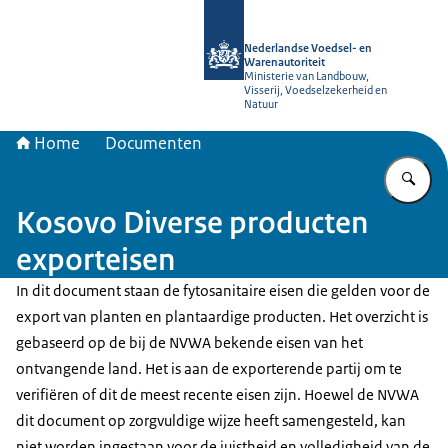
Naar de homepage van NVWA
Nederlandse Voedsel- en
Warenautoriteit
Ministerie van Landbouw,
Visserij, Voedselzekerheid en
Natuur
Home
Documenten
Vu
Kosovo Diverse producten
exporteisen
In dit document staan de fytosanitaire eisen die gelden voor de
export van planten en plantaardige producten. Het overzicht is
gebaseerd op de bij de NVWA bekende eisen van het
ontvangende land. Het is aan de exporterende partij om te
verifiëren of dit de meest recente eisen zijn. Hoewel de NVWA
dit document op zorgvuldige wijze heeft samengesteld, kan
niet worden ingestaan voor de juistheid en volledigheid van de