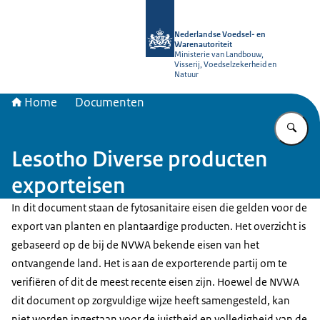
Naar de homepage van NVWA
Nederlandse Voedsel- en
Warenautoriteit
Ministerie van Landbouw,
Visserij, Voedselzekerheid en
Natuur
Home
Documenten
Vu
Lesotho Diverse producten
exporteisen
In dit document staan de fytosanitaire eisen die gelden voor de
export van planten en plantaardige producten. Het overzicht is
gebaseerd op de bij de NVWA bekende eisen van het
ontvangende land. Het is aan de exporterende partij om te
verifiëren of dit de meest recente eisen zijn. Hoewel de NVWA
dit document op zorgvuldige wijze heeft samengesteld, kan
niet worden ingestaan voor de juistheid en volledigheid van de