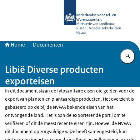
Naar de homepage van NVWA
Nederlandse Voedsel- en
Warenautoriteit
Ministerie van Landbouw,
Visserij, Voedselzekerheid en
Natuur
Home
Documenten
Vu
Libië Diverse producten
exporteisen
In dit document staan de fytosanitaire eisen die gelden voor de
export van planten en plantaardige producten. Het overzicht is
gebaseerd op de bij de NVWA bekende eisen van het
ontvangende land. Het is aan de exporterende partij om te
verifiëren of dit de meest recente eisen zijn. Hoewel de NVWA
dit document op zorgvuldige wijze heeft samengesteld, kan
niet worden ingestaan voor de juistheid en volledigheid van de