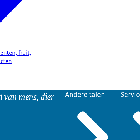
enten, fruit,
ucten
d van mens, dier
Andere talen
Servic