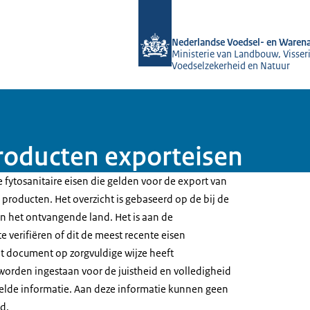
Naar de homepage van NVWA
Nederlandse Voedsel- en Warena
Ministerie van Landbouw, Visseri
Voedselzekerheid en Natuur
roducten exporteisen
 fytosanitaire eisen die gelden voor de export van
producten. Het overzicht is gebaseerd op de bij de
 het ontvangende land. Het is aan de
e verifiëren of dit de meest recente eisen
t document op zorgvuldige wijze heeft
worden ingestaan voor de juistheid en volledigheid
elde informatie. Aan deze informatie kunnen geen
d.