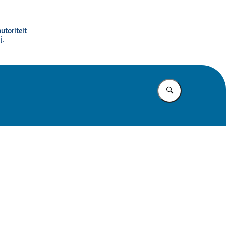
utoriteit
j,
Vul in wat u z