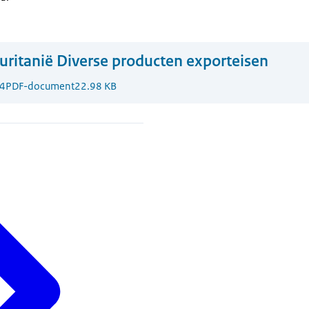
ritanië Diverse producten exporteisen
4
PDF-document
22.98 KB