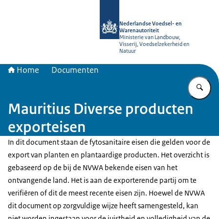
Naar de homepage van NVWA
Nederlandse Voedsel- en
Warenautoriteit
Ministerie van Landbouw,
Visserij, Voedselzekerheid en
Natuur
Home
Documenten
Vu
Mauritius Diverse producten
exporteisen
In dit document staan de fytosanitaire eisen die gelden voor de
export van planten en plantaardige producten. Het overzicht is
gebaseerd op de bij de NVWA bekende eisen van het
ontvangende land. Het is aan de exporterende partij om te
verifiëren of dit de meest recente eisen zijn. Hoewel de NVWA
dit document op zorgvuldige wijze heeft samengesteld, kan
niet worden ingestaan voor de juistheid en volledigheid van de