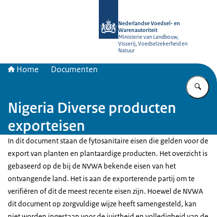
Naar de homepage van NVWA
Nederlandse Voedsel- en
Warenautoriteit
Ministerie van Landbouw,
Visserij, Voedselzekerheid en
Natuur
Home
Documenten
Vu
Nigeria Diverse producten
exporteisen
In dit document staan de fytosanitaire eisen die gelden voor de
export van planten en plantaardige producten. Het overzicht is
gebaseerd op de bij de NVWA bekende eisen van het
ontvangende land. Het is aan de exporterende partij om te
verifiëren of dit de meest recente eisen zijn. Hoewel de NVWA
dit document op zorgvuldige wijze heeft samengesteld, kan
niet worden ingestaan voor de juistheid en volledigheid van de