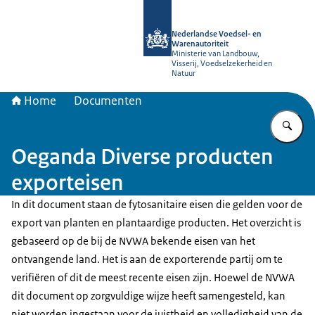
Naar de homepage van NVWA
Nederlandse Voedsel- en
Warenautoriteit
Ministerie van Landbouw,
Visserij, Voedselzekerheid en
Natuur
Home
Documenten
Vu
Oeganda Diverse producten
exporteisen
In dit document staan de fytosanitaire eisen die gelden voor de
export van planten en plantaardige producten. Het overzicht is
gebaseerd op de bij de NVWA bekende eisen van het
ontvangende land. Het is aan de exporterende partij om te
verifiëren of dit de meest recente eisen zijn. Hoewel de NVWA
dit document op zorgvuldige wijze heeft samengesteld, kan
niet worden ingestaan voor de juistheid en volledigheid van de