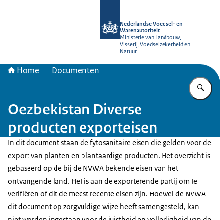
Naar de homepage van NVWA
Nederlandse Voedsel- en
Warenautoriteit
Ministerie van Landbouw,
Visserij, Voedselzekerheid en
Natuur
Home
Documenten
Vu
Oezbekistan Diverse
producten exporteisen
In dit document staan de fytosanitaire eisen die gelden voor de
export van planten en plantaardige producten. Het overzicht is
gebaseerd op de bij de NVWA bekende eisen van het
ontvangende land. Het is aan de exporterende partij om te
verifiëren of dit de meest recente eisen zijn. Hoewel de NVWA
dit document op zorgvuldige wijze heeft samengesteld, kan
niet worden ingestaan voor de juistheid en volledigheid van de