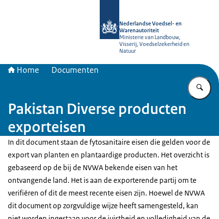
Naar de homepage van NVWA
Nederlandse Voedsel- en
Warenautoriteit
Ministerie van Landbouw,
Visserij, Voedselzekerheid en
Natuur
Home
Documenten
Vu
Pakistan Diverse producten
exporteisen
In dit document staan de fytosanitaire eisen die gelden voor de
export van planten en plantaardige producten. Het overzicht is
gebaseerd op de bij de NVWA bekende eisen van het
ontvangende land. Het is aan de exporterende partij om te
verifiëren of dit de meest recente eisen zijn. Hoewel de NVWA
dit document op zorgvuldige wijze heeft samengesteld, kan
niet worden ingestaan voor de juistheid en volledigheid van de