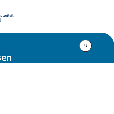
utoriteit
j,
Vul in wat u z
sen