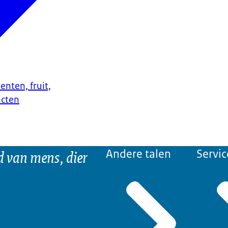
enten, fruit,
ucten
d van mens, dier
Andere talen
Servic