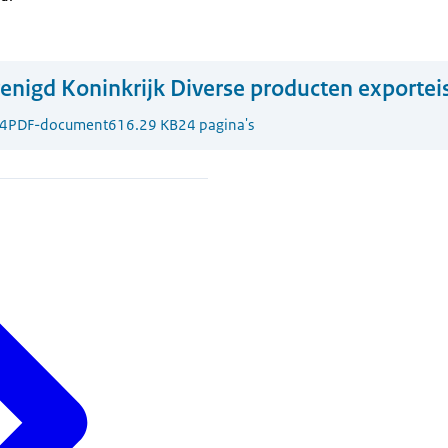
enigd Koninkrijk Diverse producten exportei
4
PDF-document
616.29 KB
24 pagina's