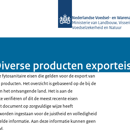
Naar de homepage van NVWA
Nederlandse Voedsel- en Warena
Ministerie van Landbouw, Visseri
Voedselzekerheid en Natuur
Diverse producten exportei
 fytosanitaire eisen die gelden voor de export van
producten. Het overzicht is gebaseerd op de bij de
 het ontvangende land. Het is aan de
e verifiëren of dit de meest recente eisen
t document op zorgvuldige wijze heeft
worden ingestaan voor de juistheid en volledigheid
elde informatie. Aan deze informatie kunnen geen
d.