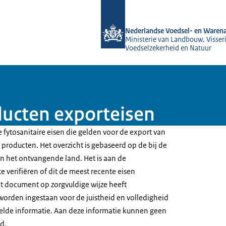
Naar de homepage van NVWA
Nederlandse Voedsel- en Warena
Ministerie van Landbouw, Visseri
Voedselzekerheid en Natuur
ducten exporteisen
 fytosanitaire eisen die gelden voor de export van
producten. Het overzicht is gebaseerd op de bij de
 het ontvangende land. Het is aan de
e verifiëren of dit de meest recente eisen
t document op zorgvuldige wijze heeft
worden ingestaan voor de juistheid en volledigheid
elde informatie. Aan deze informatie kunnen geen
d.