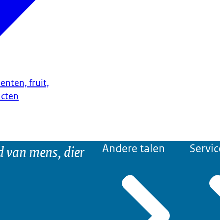
enten, fruit,
ucten
d van mens, dier
Andere talen
Servic