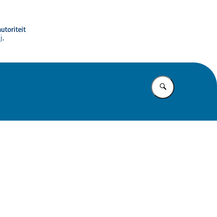
utoriteit
j,
Vul in wat u z