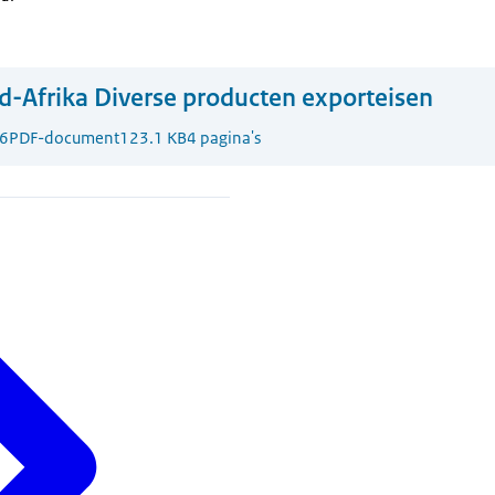
d-Afrika Diverse producten exporteisen
6
PDF-document
123.1 KB
4 pagina's