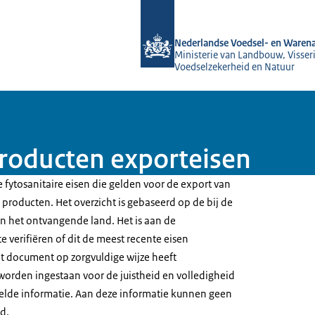
Naar de homepage van NVWA
Nederlandse Voedsel- en Warena
Ministerie van Landbouw, Visseri
Voedselzekerheid en Natuur
producten exporteisen
 fytosanitaire eisen die gelden voor de export van
producten. Het overzicht is gebaseerd op de bij de
 het ontvangende land. Het is aan de
e verifiëren of dit de meest recente eisen
t document op zorgvuldige wijze heeft
worden ingestaan voor de juistheid en volledigheid
elde informatie. Aan deze informatie kunnen geen
d.