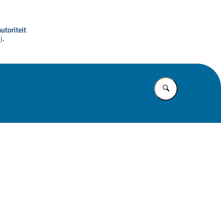
utoriteit
j,
Vul in wat u z