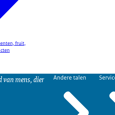
enten, fruit,
ucten
d van mens, dier
Andere talen
Servic