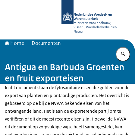
Naar de homepage van NVWA
Nederlandse Voedsel- en
Warenautoriteit
Ministerie van Landbouw,
Visserij, Voedselzekerheid en
Natuur
Home
Documenten
Vu
Antigua en Barbuda Groenten
en fruit exporteisen
In dit document staan de fytosanitaire eisen die gelden voor de
export van planten en plantaardige producten. Het overzicht is
gebaseerd op de bij de NVWA bekende eisen van het
ontvangende land. Het is aan de exporterende partij om te
verifiëren of dit de meest recente eisen zijn. Hoewel de NVWA
dit document op zorgvuldige wijze heeft samengesteld, kan
niet worden ingestaan voor de juistheid en volledigheid van de