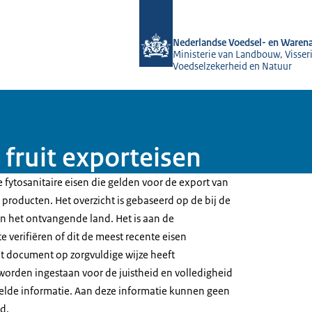
Naar de homepage van NVWA
Nederlandse Voedsel- en Warena
Ministerie van Landbouw, Visseri
Voedselzekerheid en Natuur
fruit exporteisen
 fytosanitaire eisen die gelden voor de export van
producten. Het overzicht is gebaseerd op de bij de
 het ontvangende land. Het is aan de
e verifiëren of dit de meest recente eisen
t document op zorgvuldige wijze heeft
worden ingestaan voor de juistheid en volledigheid
elde informatie. Aan deze informatie kunnen geen
d.