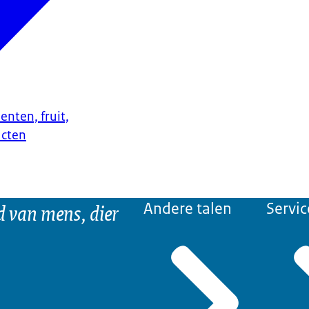
enten, fruit,
ucten
d van mens, dier
Andere talen
Servic