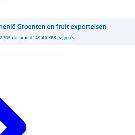
enië Groenten en fruit exporteisen
2
PDF-document
149.46 KB
3 pagina's