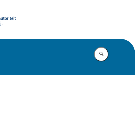
utoriteit
j,
Vul in wat u z