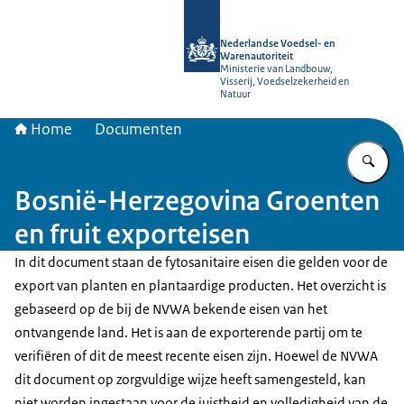
Naar de homepage van NVWA
Nederlandse Voedsel- en
Warenautoriteit
Ministerie van Landbouw,
Visserij, Voedselzekerheid en
Natuur
Home
Documenten
Vu
Bosnië-Herzegovina Groenten
en fruit exporteisen
In dit document staan de fytosanitaire eisen die gelden voor de
export van planten en plantaardige producten. Het overzicht is
gebaseerd op de bij de NVWA bekende eisen van het
ontvangende land. Het is aan de exporterende partij om te
verifiëren of dit de meest recente eisen zijn. Hoewel de NVWA
dit document op zorgvuldige wijze heeft samengesteld, kan
niet worden ingestaan voor de juistheid en volledigheid van de