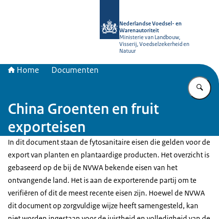
Naar de homepage van NVWA
Nederlandse Voedsel- en
Warenautoriteit
Ministerie van Landbouw,
Visserij, Voedselzekerheid en
Natuur
Home
Documenten
Vu
China Groenten en fruit
exporteisen
In dit document staan de fytosanitaire eisen die gelden voor de
export van planten en plantaardige producten. Het overzicht is
gebaseerd op de bij de NVWA bekende eisen van het
ontvangende land. Het is aan de exporterende partij om te
verifiëren of dit de meest recente eisen zijn. Hoewel de NVWA
dit document op zorgvuldige wijze heeft samengesteld, kan
niet worden ingestaan voor de juistheid en volledigheid van de