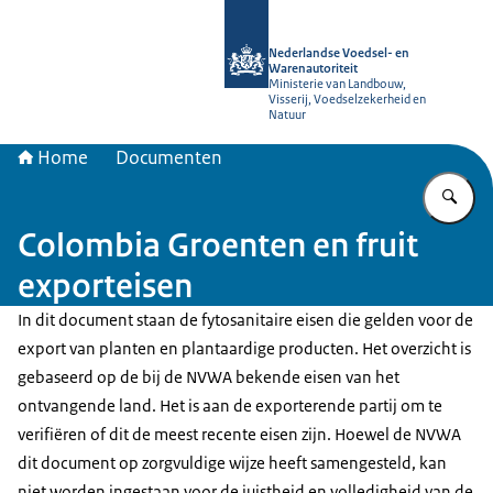
Naar de homepage van NVWA
Nederlandse Voedsel- en
Warenautoriteit
Ministerie van Landbouw,
Visserij, Voedselzekerheid en
Natuur
Home
Documenten
Vu
Colombia Groenten en fruit
exporteisen
In dit document staan de fytosanitaire eisen die gelden voor de
export van planten en plantaardige producten. Het overzicht is
gebaseerd op de bij de NVWA bekende eisen van het
ontvangende land. Het is aan de exporterende partij om te
verifiëren of dit de meest recente eisen zijn. Hoewel de NVWA
dit document op zorgvuldige wijze heeft samengesteld, kan
niet worden ingestaan voor de juistheid en volledigheid van de