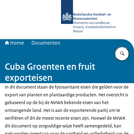
Naar de homepage van NVWA
Nederlandse Voedsel- en
Warenautoriteit
Ministerie van Landbouw,
Visserij, Voedselzekerheid en
Natuur
Home
Documenten
Vu
Cuba Groenten en fruit
exporteisen
In dit document staan de fytosanitaire eisen die gelden voor de
export van planten en plantaardige producten. Het overzicht is
gebaseerd op de bij de NVWA bekende eisen van het
ontvangende land. Het is aan de exporterende partij om te
verifiëren of dit de meest recente eisen zijn. Hoewel de NVWA
dit document op zorgvuldige wijze heeft samengesteld, kan
niet worden ingestaan voor de juistheid en volledigheid van de