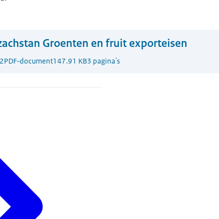
achstan Groenten en fruit exporteisen
2
PDF-document
147.91 KB
3 pagina's