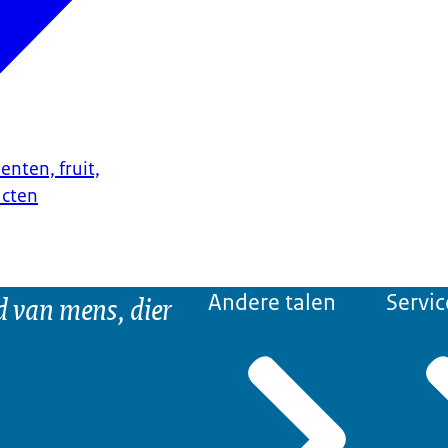
enten, fruit,
ucten
d van mens, dier
Andere talen
Servic