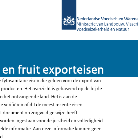
Naar de homepage van NVWA
Nederlandse Voedsel- en Warena
Ministerie van Landbouw, Visseri
Voedselzekerheid en Natuur
en fruit exporteisen
 fytosanitaire eisen die gelden voor de export van
producten. Het overzicht is gebaseerd op de bij de
 het ontvangende land. Het is aan de
e verifiëren of dit de meest recente eisen
t document op zorgvuldige wijze heeft
worden ingestaan voor de juistheid en volledigheid
elde informatie. Aan deze informatie kunnen geen
d.