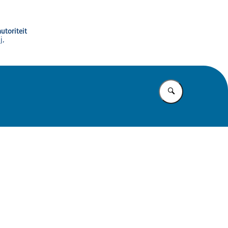
utoriteit
j,
Vul in wat u z