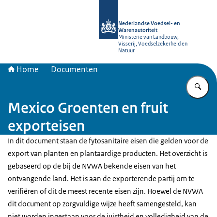
Naar de homepage van NVWA
Nederlandse Voedsel- en
Warenautoriteit
Ministerie van Landbouw,
Visserij, Voedselzekerheid en
Natuur
Home
Documenten
Vu
Mexico Groenten en fruit
exporteisen
In dit document staan de fytosanitaire eisen die gelden voor de
export van planten en plantaardige producten. Het overzicht is
gebaseerd op de bij de NVWA bekende eisen van het
ontvangende land. Het is aan de exporterende partij om te
verifiëren of dit de meest recente eisen zijn. Hoewel de NVWA
dit document op zorgvuldige wijze heeft samengesteld, kan
niet worden ingestaan voor de juistheid en volledigheid van de