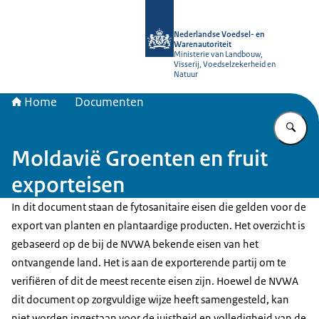
Naar de homepage van NVWA
Nederlandse Voedsel- en
Warenautoriteit
Ministerie van Landbouw,
Visserij, Voedselzekerheid en
Natuur
Home
Documenten
Vu
Moldavië Groenten en fruit
exporteisen
In dit document staan de fytosanitaire eisen die gelden voor de
export van planten en plantaardige producten. Het overzicht is
gebaseerd op de bij de NVWA bekende eisen van het
ontvangende land. Het is aan de exporterende partij om te
verifiëren of dit de meest recente eisen zijn. Hoewel de NVWA
dit document op zorgvuldige wijze heeft samengesteld, kan
niet worden ingestaan voor de juistheid en volledigheid van de