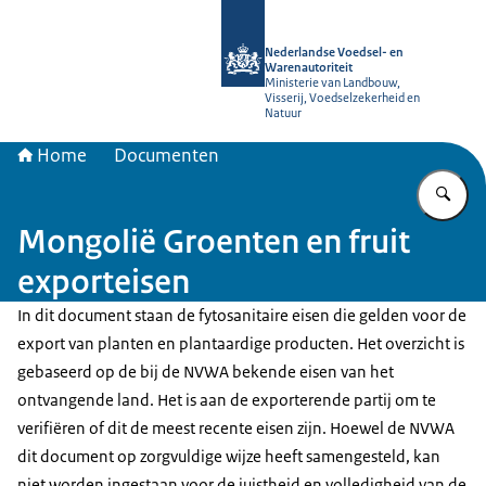
Naar de homepage van NVWA
Nederlandse Voedsel- en
Warenautoriteit
Ministerie van Landbouw,
Visserij, Voedselzekerheid en
Natuur
Home
Documenten
Vu
Mongolië Groenten en fruit
exporteisen
In dit document staan de fytosanitaire eisen die gelden voor de
export van planten en plantaardige producten. Het overzicht is
gebaseerd op de bij de NVWA bekende eisen van het
ontvangende land. Het is aan de exporterende partij om te
verifiëren of dit de meest recente eisen zijn. Hoewel de NVWA
dit document op zorgvuldige wijze heeft samengesteld, kan
niet worden ingestaan voor de juistheid en volledigheid van de