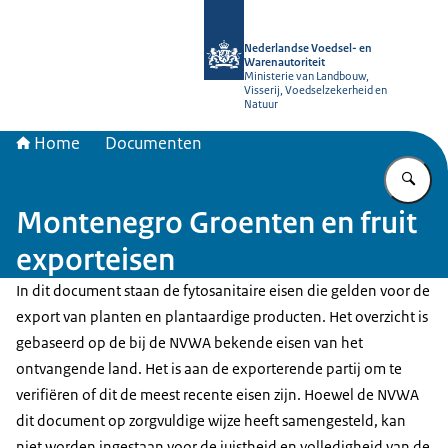
Naar de homepage van NVWA
Nederlandse Voedsel- en
Warenautoriteit
Ministerie van Landbouw,
Visserij, Voedselzekerheid en
Natuur
Home
Documenten
Vu
Montenegro Groenten en fruit
exporteisen
In dit document staan de fytosanitaire eisen die gelden voor de
export van planten en plantaardige producten. Het overzicht is
gebaseerd op de bij de NVWA bekende eisen van het
ontvangende land. Het is aan de exporterende partij om te
verifiëren of dit de meest recente eisen zijn. Hoewel de NVWA
dit document op zorgvuldige wijze heeft samengesteld, kan
niet worden ingestaan voor de juistheid en volledigheid van de