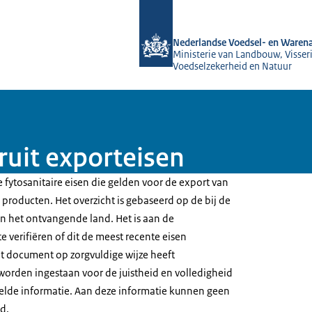
Naar de homepage van NVWA
Nederlandse Voedsel- en Warena
Ministerie van Landbouw, Visseri
Voedselzekerheid en Natuur
ruit exporteisen
 fytosanitaire eisen die gelden voor de export van
producten. Het overzicht is gebaseerd op de bij de
 het ontvangende land. Het is aan de
e verifiëren of dit de meest recente eisen
t document op zorgvuldige wijze heeft
worden ingestaan voor de juistheid en volledigheid
elde informatie. Aan deze informatie kunnen geen
d.