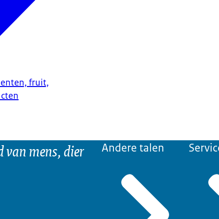
enten, fruit,
ucten
d van mens, dier
Andere talen
Servic