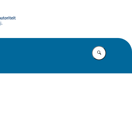
utoriteit
j,
Vul in wat u z