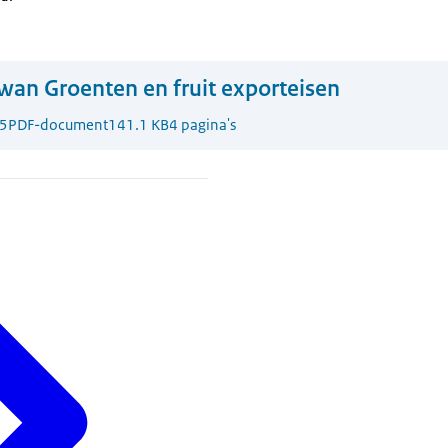
wan Groenten en fruit exporteisen
5
PDF-document
141.1 KB
4 pagina's