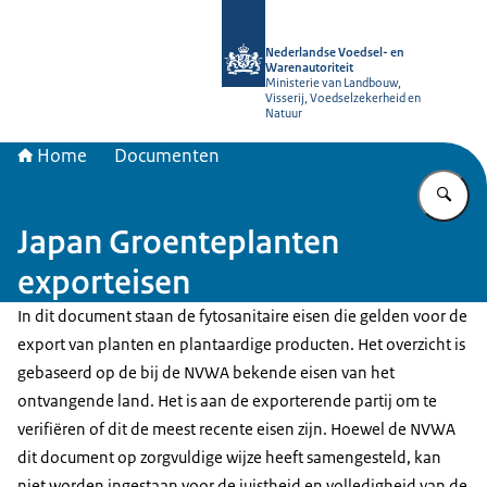
Naar de homepage van NVWA
Nederlandse Voedsel- en
Warenautoriteit
Ministerie van Landbouw,
Visserij, Voedselzekerheid en
Natuur
Home
Documenten
Vu
Japan Groenteplanten
exporteisen
In dit document staan de fytosanitaire eisen die gelden voor de
export van planten en plantaardige producten. Het overzicht is
gebaseerd op de bij de NVWA bekende eisen van het
ontvangende land. Het is aan de exporterende partij om te
verifiëren of dit de meest recente eisen zijn. Hoewel de NVWA
dit document op zorgvuldige wijze heeft samengesteld, kan
niet worden ingestaan voor de juistheid en volledigheid van de