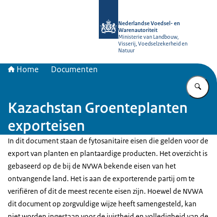
Naar de homepage van NVWA
Nederlandse Voedsel- en
Warenautoriteit
Ministerie van Landbouw,
Visserij, Voedselzekerheid en
Natuur
Home
Documenten
Vu
Kazachstan Groenteplanten
exporteisen
In dit document staan de fytosanitaire eisen die gelden voor de
export van planten en plantaardige producten. Het overzicht is
gebaseerd op de bij de NVWA bekende eisen van het
ontvangende land. Het is aan de exporterende partij om te
verifiëren of dit de meest recente eisen zijn. Hoewel de NVWA
dit document op zorgvuldige wijze heeft samengesteld, kan
niet worden ingestaan voor de juistheid en volledigheid van de