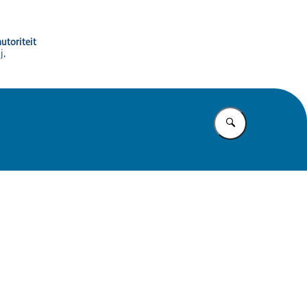
utoriteit
j,
Vul in wat u z