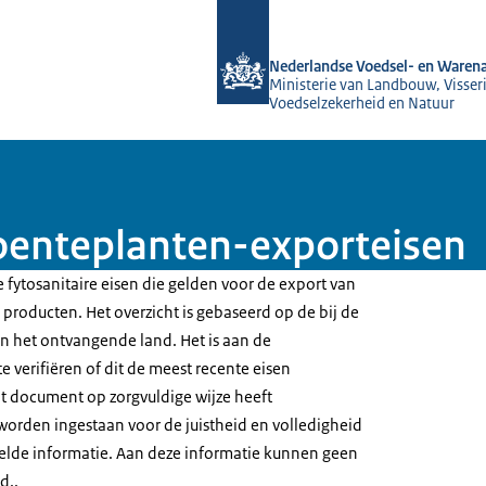
Naar de homepage van NVWA
Nederlandse Voedsel- en Warena
Ministerie van Landbouw, Visseri
Voedselzekerheid en Natuur
enteplanten-exporteisen
 fytosanitaire eisen die gelden voor de export van
producten. Het overzicht is gebaseerd op de bij de
 het ontvangende land. Het is aan de
e verifiëren of dit de meest recente eisen
t document op zorgvuldige wijze heeft
worden ingestaan voor de juistheid en volledigheid
elde informatie. Aan deze informatie kunnen geen
d..