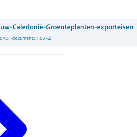
euw-Caledonië-Groenteplanten-exporteisen
0
PDF-document
31.03 KB