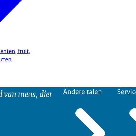
enten, fruit,
ucten
d van mens, dier
Andere talen
Servic