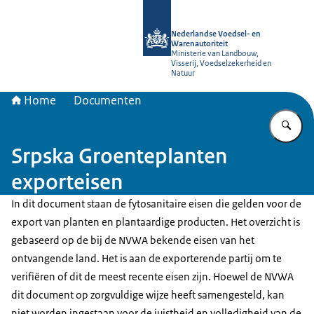
Naar de homepage van NVWA
Nederlandse Voedsel- en
Warenautoriteit
Ministerie van Landbouw,
Visserij, Voedselzekerheid en
Natuur
Home
Documenten
Vu
Srpska Groenteplanten
exporteisen
In dit document staan de fytosanitaire eisen die gelden voor de
export van planten en plantaardige producten. Het overzicht is
gebaseerd op de bij de NVWA bekende eisen van het
ontvangende land. Het is aan de exporterende partij om te
verifiëren of dit de meest recente eisen zijn. Hoewel de NVWA
dit document op zorgvuldige wijze heeft samengesteld, kan
niet worden ingestaan voor de juistheid en volledigheid van de